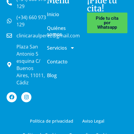
Menú
¡Pide tu
129
cita!
Inicio
(+34) 660 973
Pide tu cíta
por
129
Whatsapp
Quiénes
somos
clinicaraulperez@gmail.com
Plaza San
Servicios
Antonio 5
esquina C/
Contacto
Buenos
Aires, 11011,
Blog
Cádiz
Política de privacidad
Aviso Legal