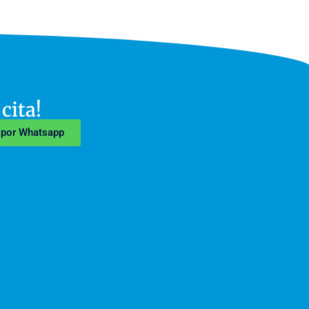
 cita!
a por Whatsapp