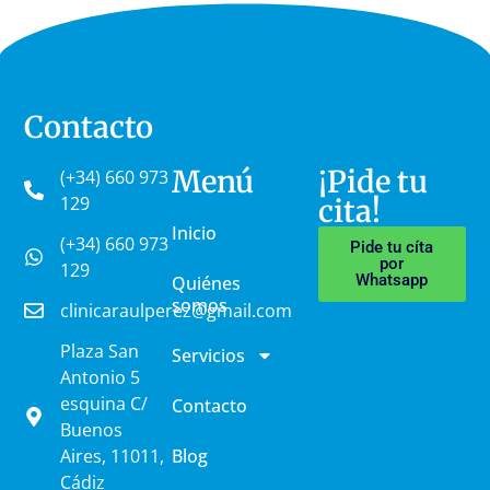
Contacto
Menú
¡Pide tu
(+34) 660 973
129
cita!
Inicio
(+34) 660 973
Pide tu cíta
por
129
Whatsapp
Quiénes
somos
clinicaraulperez@gmail.com
Plaza San
Servicios
Antonio 5
esquina C/
Contacto
Buenos
Aires, 11011,
Blog
Cádiz