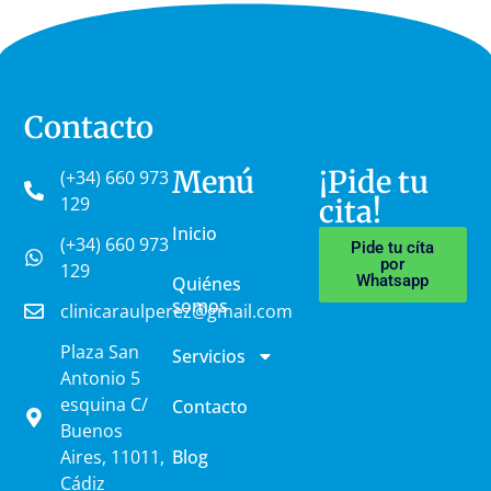
Contacto
Menú
¡Pide tu
(+34) 660 973
129
cita!
Inicio
(+34) 660 973
Pide tu cíta
por
129
Whatsapp
Quiénes
somos
clinicaraulperez@gmail.com
Plaza San
Servicios
Antonio 5
esquina C/
Contacto
Buenos
Aires, 11011,
Blog
Cádiz