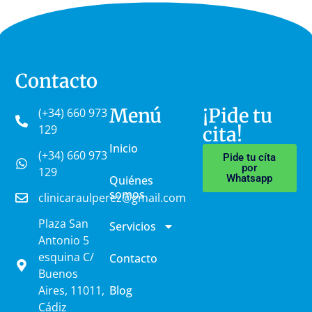
Contacto
Menú
¡Pide tu
(+34) 660 973
129
cita!
Inicio
(+34) 660 973
Pide tu cíta
por
129
Whatsapp
Quiénes
somos
clinicaraulperez@gmail.com
Plaza San
Servicios
Antonio 5
esquina C/
Contacto
Buenos
Aires, 11011,
Blog
Cádiz