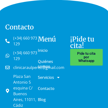
Contacto
Menú
¡Pide tu
(+34) 660 973
129
cita!
Inicio
(+34) 660 973
Pide tu cíta
por
129
Whatsapp
Quiénes
somos
clinicaraulperez@gmail.com
Plaza San
Servicios
Antonio 5
esquina C/
Contacto
Buenos
Aires, 11011,
Blog
Cádiz