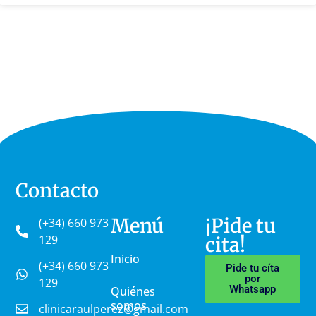
Contacto
Menú
¡Pide tu
(+34) 660 973
129
cita!
Inicio
(+34) 660 973
Pide tu cíta
por
129
Whatsapp
Quiénes
somos
clinicaraulperez@gmail.com