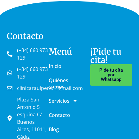
Contacto
Menú
¡Pide tu
(+34) 660 973
129
cita!
Inicio
(+34) 660 973
Pide tu cíta
por
129
Whatsapp
Quiénes
somos
clinicaraulperez@gmail.com
Plaza San
Servicios
Antonio 5
esquina C/
Contacto
Buenos
Aires, 11011,
Blog
Cádiz