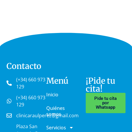
Contacto
Menú
¡Pide tu
(+34) 660 973
129
cita!
Inicio
(+34) 660 973
Pide tu cíta
por
129
Whatsapp
Quiénes
somos
clinicaraulperez@gmail.com
Plaza San
Servicios