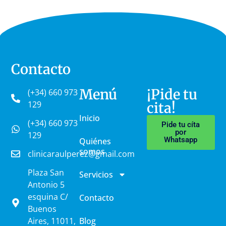
Contacto
Menú
¡Pide tu
(+34) 660 973
129
cita!
Inicio
(+34) 660 973
Pide tu cíta
por
129
Whatsapp
Quiénes
somos
clinicaraulperez@gmail.com
Plaza San
Servicios
Antonio 5
esquina C/
Contacto
Buenos
Aires, 11011,
Blog