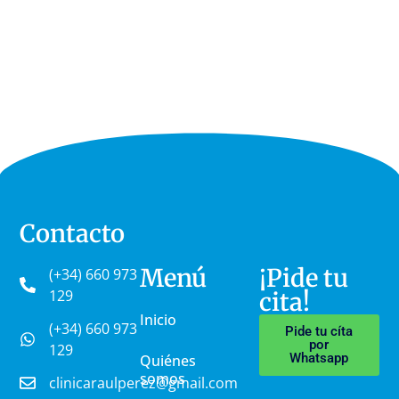
Contacto
Menú
¡Pide tu
(+34) 660 973
129
cita!
Inicio
(+34) 660 973
Pide tu cíta
por
129
Whatsapp
Quiénes
somos
clinicaraulperez@gmail.com