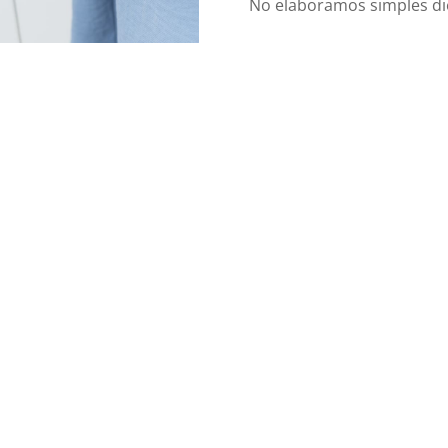
No elaboramos simples di
Nosotros te enseñamo
autonomía y sepas qué d
nutritivo.
Menú
¡Pide tu
Pide tu cít
Inicio