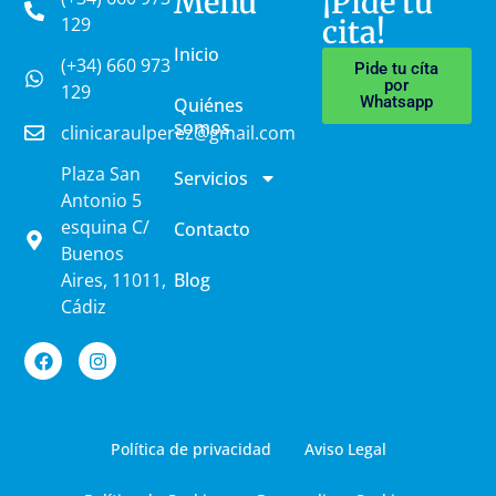
Menú
¡Pide tu
129
cita!
Inicio
(+34) 660 973
Pide tu cíta
por
129
Whatsapp
Quiénes
somos
clinicaraulperez@gmail.com
Plaza San
Servicios
Antonio 5
esquina C/
Contacto
Buenos
Aires, 11011,
Blog
Cádiz
Política de privacidad
Aviso Legal